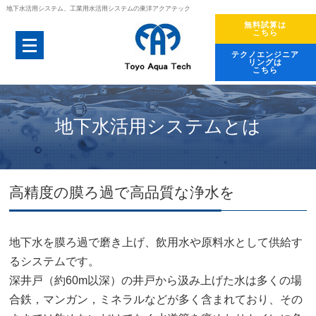
地下水活用システム、工業用水活用システムの東洋アクアテック
無料試算は
こちら
テクノエンジニア
リングは
こちら
地下水活用システムとは
高精度の膜ろ過で高品質な浄水を
地下水を膜ろ過で磨き上げ、飲用水や原料水として供給す
るシステムです。
深井戸（約60m以深）の井戸から汲み上げた水は多くの場
合鉄，マンガン，ミネラルなどが多く含まれており、その